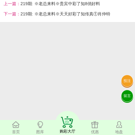
上一篇：
219期: ※老总来料※贵宾中彩了知8俏好料
下一篇：
219期: ※老总来料※天天好彩了知传真①肖仲特
投注
留言
购彩大厅
首页
图库
优惠
地盘