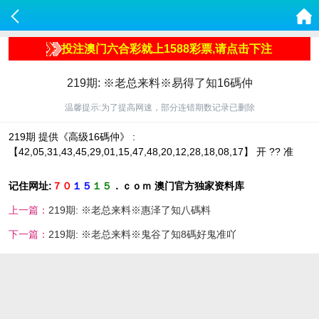
投注澳门六合彩就上1588彩票,请点击下注
219期: ※老总来料※易得了知16碼仲
温馨提示:为了提高网速，部分连错期数记录已删除
219期 提供《高级16碼仲》 :
【42,05,31,43,45,29,01,15,47,48,20,12,28,18,08,17】 开 ?? 准
记住网址:
７０
１５
１５
．ｃｏｍ 澳门官方独家资料库
上一篇：
219期: ※老总来料※惠泽了知八碼料
下一篇：
219期: ※老总来料※鬼谷了知8碼好鬼准吖