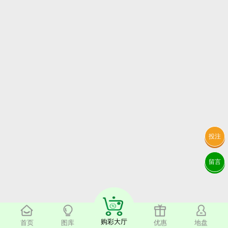
投注
留言
购彩大厅
首页
图库
优惠
地盘