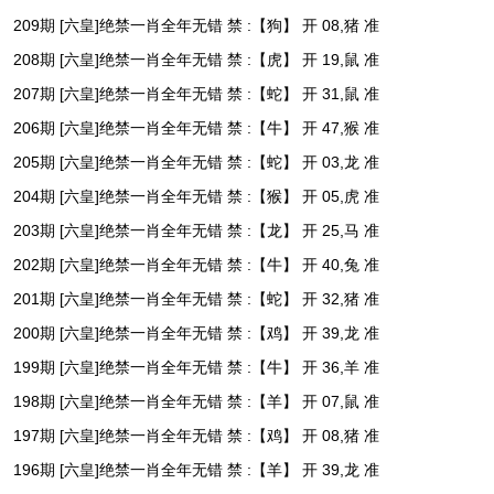
209期 [六皇]绝禁一肖全年无错 禁 :【狗】 开 08,猪 准
208期 [六皇]绝禁一肖全年无错 禁 :【虎】 开 19,鼠 准
207期 [六皇]绝禁一肖全年无错 禁 :【蛇】 开 31,鼠 准
206期 [六皇]绝禁一肖全年无错 禁 :【牛】 开 47,猴 准
205期 [六皇]绝禁一肖全年无错 禁 :【蛇】 开 03,龙 准
204期 [六皇]绝禁一肖全年无错 禁 :【猴】 开 05,虎 准
203期 [六皇]绝禁一肖全年无错 禁 :【龙】 开 25,马 准
202期 [六皇]绝禁一肖全年无错 禁 :【牛】 开 40,兔 准
201期 [六皇]绝禁一肖全年无错 禁 :【蛇】 开 32,猪 准
200期 [六皇]绝禁一肖全年无错 禁 :【鸡】 开 39,龙 准
199期 [六皇]绝禁一肖全年无错 禁 :【牛】 开 36,羊 准
198期 [六皇]绝禁一肖全年无错 禁 :【羊】 开 07,鼠 准
197期 [六皇]绝禁一肖全年无错 禁 :【鸡】 开 08,猪 准
196期 [六皇]绝禁一肖全年无错 禁 :【羊】 开 39,龙 准