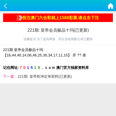
投注澳门六合彩就上1588彩票,请点击下注
221期: 皇帝会员极品十玛(已更新)
温馨提示:为了提高网速，部分连错期数记录已删除
221期 皇帝会员极品十玛 :
【16,44,40,14,06,46,25,30,34,17,11,15】 开 ?? 准
记住网址:
７０
１５
１５
．ｃｏｍ 澳门官方独家资料库
下一篇：
221期: 皇帝乾坤定单双料(已更新)