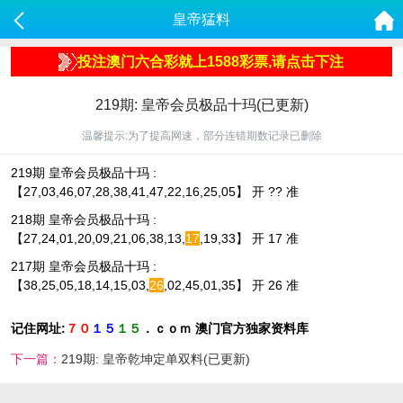
皇帝猛料
投注澳门六合彩就上1588彩票,请点击下注
219期: 皇帝会员极品十玛(已更新)
温馨提示:为了提高网速，部分连错期数记录已删除
219期 皇帝会员极品十玛 :
【27,03,46,07,28,38,41,47,22,16,25,05】 开 ?? 准
218期 皇帝会员极品十玛 :
【27,24,01,20,09,21,06,38,13,
17
,19,33】 开 17 准
217期 皇帝会员极品十玛 :
【38,25,05,18,14,15,03,
26
,02,45,01,35】 开 26 准
记住网址:
７０
１５
１５
．ｃｏｍ 澳门官方独家资料库
下一篇：
219期: 皇帝乾坤定单双料(已更新)