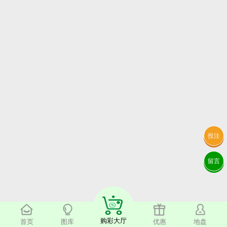
投注
留言
购彩大厅
首页
图库
优惠
地盘