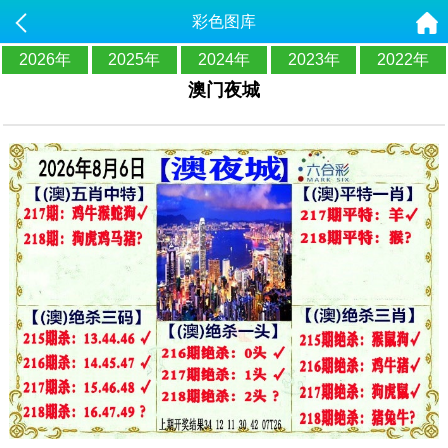
彩色图库
2026年
2025年
2024年
2023年
2022年
澳门夜城